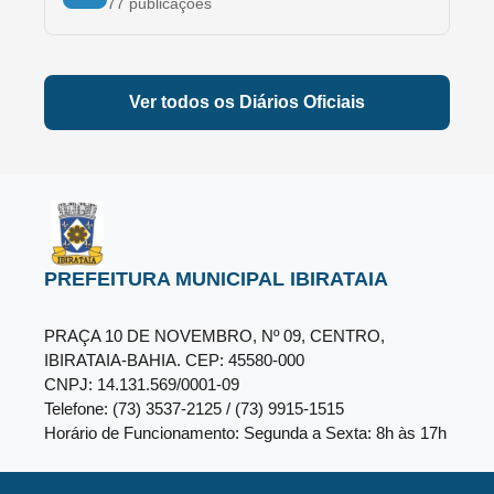
77
publicações
Diário Oficial -
2021
Ver todos os Diários Oficiais
215
publicações
Diário Oficial -
2020
181
publicações
PREFEITURA MUNICIPAL IBIRATAIA
Diário Oficial -
2019
189
publicações
PRAÇA 10 DE NOVEMBRO, Nº 09, CENTRO,
IBIRATAIA-BAHIA. CEP: 45580-000
CNPJ:
14.131.569/0001-09
Telefone:
(73) 3537-2125 / (73) 9915-1515
Diário Oficial -
2018
Horário de Funcionamento:
Segunda a Sexta: 8h às 17h
180
publicações