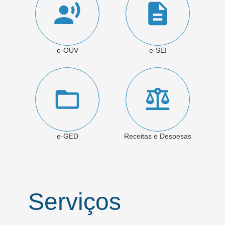
e-OUV
e-SEI
e-GED
Receitas e Despesas
Serviços